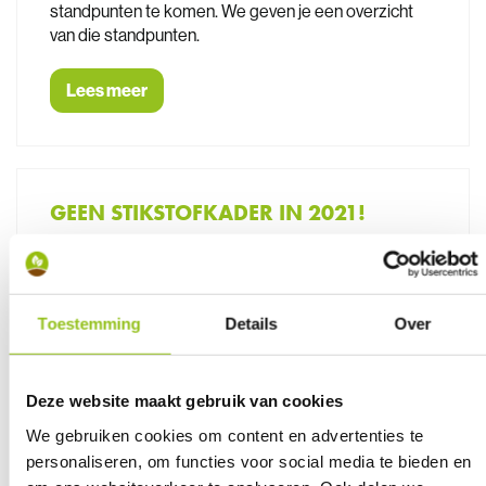
standpunten te komen. We geven je een overzicht
van die standpunten.
Lees meer
GEEN STIKSTOFKADER IN 2021!
22 december 2021
- Op 21 december werd duidelijk
dat er in 2021 binnen de Vlaamse regering geen
akkoord meer gevonden zal worden over het
Toestemming
Details
Over
stikstofdossier, ondanks het intensieve overleg dat
de laatste weken plaatsvond. In dit nieuwsbericht
overlopen we wat er gebeurde sinds jullie
overduidelijke boodschap van 1 december.
Deze website maakt gebruik van cookies
We gebruiken cookies om content en advertenties te
Lees meer
personaliseren, om functies voor social media te bieden en