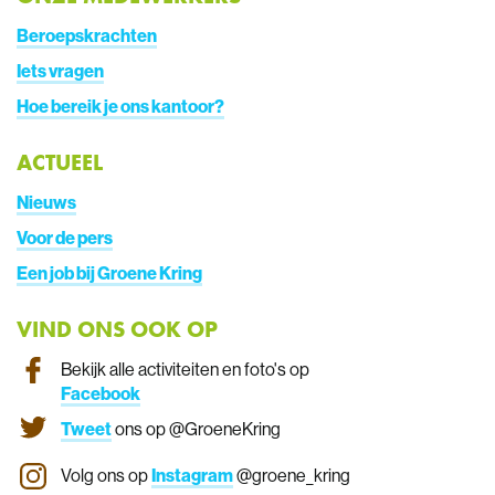
Beroepskrachten
Iets vragen
Hoe bereik je ons kantoor?
ACTUEEL
Nieuws
Voor de pers
Een job bij Groene Kring
VIND ONS OOK OP
Bekijk alle activiteiten en foto's op
Facebook
Tweet
ons op @GroeneKring
Volg ons op
Instagram
@groene_kring