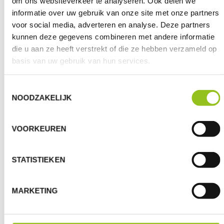
om ons websiteverkeer te analyseren. Ook delen we
informatie over uw gebruik van onze site met onze partners
voor social media, adverteren en analyse. Deze partners
kunnen deze gegevens combineren met andere informatie
GROENE KRING DRUKT OP SNELLE
die u aan ze heeft verstrekt of die ze hebben verzameld op
FINALE REGELING VOOR STIKSTOF
basis van uw gebruik van hun services.
2 mei 2021
- De Vlaamse regering heeft beslist over
een tijdelijke regeling voor het stikstofbeleid, zodat
Toestemmingsselectie
de economie niet tot stilstand komt. Hoewel een
NOODZAKELIJK
tijdelijke regeling nodig is, vreest Groene Kring, de
grootste beweging van jonge land- en tuinbouwers in
Vlaanderen, een al te lange stilstand en drukt ze op
VOORKEUREN
een snelle finale regeling waarin alle economische
actoren gelijk behandeld worden en land- en
STATISTIEKEN
tuinbouwers hun bedrijven toekomstgericht kunnen
ontwikkelen.
MARKETING
Lees meer