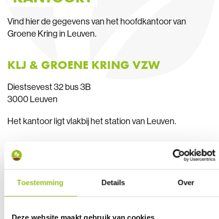
Vind hier de gegevens van het hoofdkantoor van
Groene Kring in Leuven.
KLJ & GROENE KRING VZW
Diestsevest 32 bus 3B
3000 Leuven
Het kantoor ligt vlakbij het station van Leuven.
016 47 99 99
info@groenekring.be
Toestemming
Details
Over
BTW-nummer: BE 0408.659.020
Deze website maakt gebruik van cookies