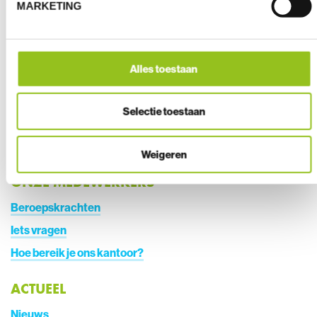
MARKETING
CONTACT
Alles toestaan
Diestsevest 32 bus 3b
3000 Leuven
Selectie toestaan
+
3216795530
info@groenekring.be
Weigeren
ONZE MEDEWERKERS
Beroepskrachten
Iets vragen
Hoe bereik je ons kantoor?
ACTUEEL
Nieuws