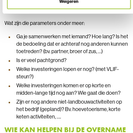
Weigeren
bedrijfseconomisch adviseur. Zij helpen je vervolgens
de puzzel goed te leggen.
Wat zijn die parameters onder meer:
Ga je samenwerken met iemand? Hoe lang? Is het
de bedoeling dat er achteraf nog anderen kunnen
toetreden? (bv. partner, broer of zus, …)
Is er veel pachtgrond?
Welke investeringen lopen er nog? (met VLIF-
steun?)
Welke investeringen komen er op korte en
midden-lange tijd nog aan? Wie gaat die doen?
Zijn er nog andere niet-landbouwactiviteiten op
het bedrijf (gepland)? Bv. hoevetoerisme, korte
keten activiteiten, ….
WIE KAN HELPEN BIJ DE OVERNAME