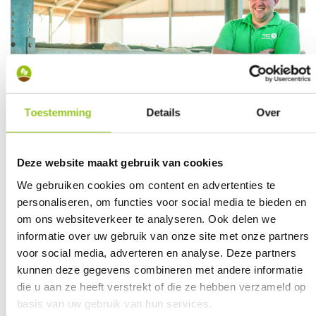
Toestemming
Details
Over
Deze website maakt gebruik van cookies
We gebruiken cookies om content en advertenties te
WELKE BEDRIJFSVORMEN ZIJN
personaliseren, om functies voor social media te bieden en
MOGELIJK BIJ DE OVERNAME VAN
om ons websiteverkeer te analyseren. Ook delen we
EEN LANDBOUWBEDRIJF?
informatie over uw gebruik van onze site met onze partners
voor social media, adverteren en analyse. Deze partners
Bij de overname van een landbouwbedrijf kiest de
kunnen deze gegevens combineren met andere informatie
nieuwe eigenaar voor een bepaalde bedrijfsvorm: een
die u aan ze heeft verstrekt of die ze hebben verzameld op
eenmanszaak, een maatschap of een vennootschap.
basis van uw gebruik van hun services.
Elke vorm heeft voor- en nadelen rond bijvoorbeeld