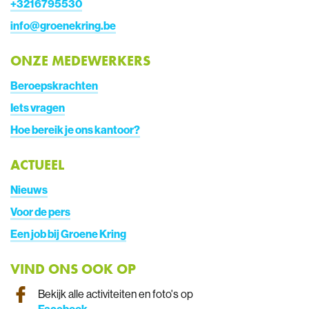
+
3216795530
info@groenekring.be
ONZE MEDEWERKERS
Beroepskrachten
Iets vragen
Hoe bereik je ons kantoor?
ACTUEEL
Nieuws
Voor de pers
Een job bij Groene Kring
VIND ONS OOK OP
Bekijk alle activiteiten en foto's op