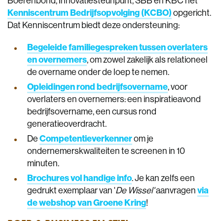
Boerenbond, Innovatiesteunpunt, SBB en KBC het
Kenniscentrum Bedrijfsopvolging (KCBO)
opgericht.
Dat Kenniscentrum biedt deze ondersteuning:
Begeleide familiegespreken tussen overlaters
en overnemers
, om zowel zakelijk als relationeel
de overname onder de loep te nemen.
Opleidingen rond bedrijfsovername
, voor
overlaters en overnemers: een inspiratieavond
bedrijfsovername, een cursus rond
generatieoverdracht.
De
Competentieverkenner
om je
ondernemerskwaliteiten te screenen in 10
minuten.
Brochures vol handige info
. Je kan zelfs een
gedrukt exemplaar van '
De Wissel'
aanvragen
via
de webshop van Groene Kring
!